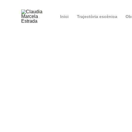
Vés
al
Inici
Trajectòria escènica
contingut