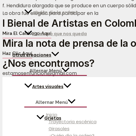
f. Hendidura alargada que se produce en un cuerpo sólid
¿Quién dio la orden?
La obra fue elegida para participar en la
I Bienal de Artistas en Colom
Mira El Catálogo Aquí
El tiempo que nos queda
Mira la nota de prensa de la 
Haz Clic Aquí
Otras creaciones
¿Nos encontramos?
Alternar Menú
estamosenfuncion@gmail.com
Artes visuales
Alternar Menú
Inicio
Grietas
Trayectoria escénica
Girasoles
¿Quién dio la orden?