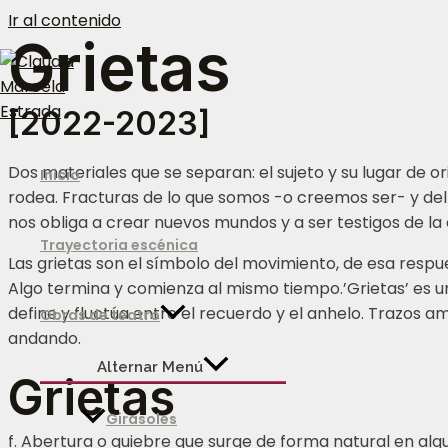
Ir al contenido
Grietas
[2022-2023]
Dos materiales que se separan: el sujeto y su lugar de o
Inicio
rodea. Fracturas de lo que somos -o creemos ser- y d
nos obliga a crear nuevos mundos y a ser testigos de la
Trayectoria escénica
Las grietas son el símbolo del movimiento, de esa respue
Algo termina y comienza al mismo tiempo.’Grietas’ es un
define y fluctúa entre el recuerdo y el anhelo. Trazos 
Obras de teatro
andando.
Alternar Menú
Grietas
Girasoles
f. Abertura o quiebre que surge de forma natural en algu